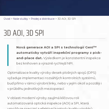
Úvod
>
Naše služby
>
Prodej a distribuce
>
3D AOI, 3D SPI
3D AOI, 3D SPI
Nová generace AOI a SPI s technologií GenI™
automaticky vytváří inspekční programy z pick-
and-place dat.
Výsledkem je konzistentní inspekce
bez knihoven a výrazně rychlejší NPI.
Optimalizace kvality výroby desek plošných spojů (DPS)
vyžaduje implementaci rozsáhlých kontrolních systémů,
buď přímo v rámci výrobní linky, nebo v jejím okolí a později i
v průběhu jednotlivých mezioperací.
V oblasti moderní výroby zaujímá klíčovou roli
automatizovaná optická inspekce (AOI) a SPI, která
umožňuje precizní a efektivní kontrolu kvality výrobků.