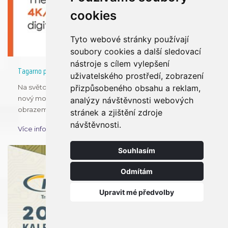
cookies
Tyto webové stránky používají
soubory cookies a další sledovací
nástroje s cílem vylepšení
Tagarno představilo nový model mikroskopu T50
uživatelského prostředí, zobrazení
přizpůsobeného obsahu a reklam,
Na světovém veletrhu Productronica 2023 byl představen
nový model mikroskopu Tagarno model T50 s živým
analýzy návštěvnosti webových
obrazem 4K a 60 FPS.
stránek a zjištění zdroje
návštěvnosti.
Více informací
Souhlasím
Odmítám
Upravit mé předvolby