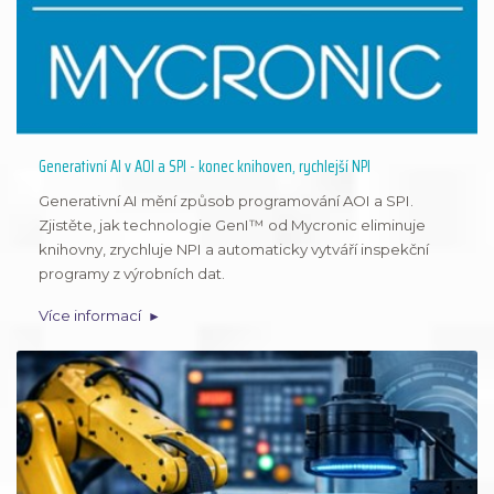
Generativní AI v AOI a SPI - konec knihoven, rychlejší NPI
Generativní AI mění způsob programování AOI a SPI.
Zjistěte, jak technologie GenI™ od Mycronic eliminuje
knihovny, zrychluje NPI a automaticky vytváří inspekční
programy z výrobních dat.
Více informací