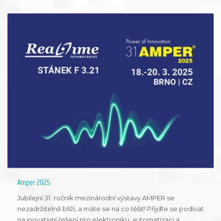
Amper 2025
Jubilejní 31. ročník mezinárodní výstavy AMPER se
nezadržitelně blíží, a máte se na co těšit! Přijďte se podívat
na inovativní řešení pro elektroniku, automatizaci a