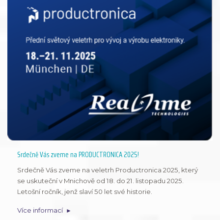
Srdečně Vás zveme na PRODUCTRONICA 2025!
Srdečně Vás zveme na veletrh Productronica 2025, který
se uskuteční v Mnichově od 18. do 21. listopadu 2025.
Letošní ročník, jenž slaví 50 let své historie.
Více informací